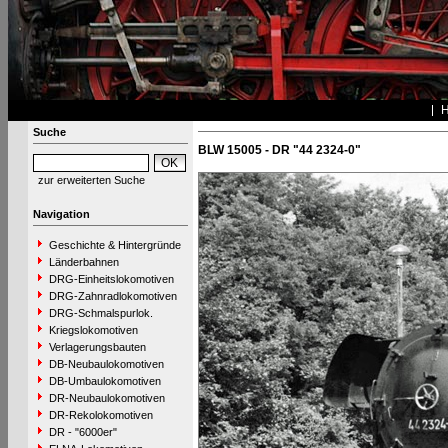
Suche
BLW 15005 - DR "44 2324-0"
zur erweiterten Suche
Navigation
Geschichte & Hintergründe
Länderbahnen
DRG-Einheitslokomotiven
DRG-Zahnradlokomotiven
DRG-Schmalspurlok.
Kriegslokomotiven
Verlagerungsbauten
DB-Neubaulokomotiven
DB-Umbaulokomotiven
DR-Neubaulokomotiven
DR-Rekolokomotiven
DR - "6000er"