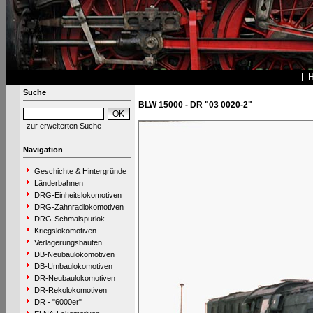
Suche
BLW 15000 - DR "03 0020-2"
zur erweiterten Suche
Navigation
Geschichte & Hintergründe
Länderbahnen
DRG-Einheitslokomotiven
DRG-Zahnradlokomotiven
DRG-Schmalspurlok.
Kriegslokomotiven
Verlagerungsbauten
DB-Neubaulokomotiven
DB-Umbaulokomotiven
DR-Neubaulokomotiven
DR-Rekolokomotiven
DR - "6000er"