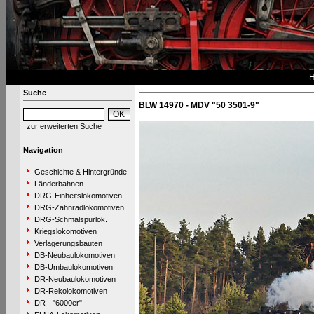
Suche
BLW 14970 - MDV "50 3501-9"
zur erweiterten Suche
Navigation
Geschichte & Hintergründe
Länderbahnen
DRG-Einheitslokomotiven
DRG-Zahnradlokomotiven
DRG-Schmalspurlok.
Kriegslokomotiven
Verlagerungsbauten
DB-Neubaulokomotiven
DB-Umbaulokomotiven
DR-Neubaulokomotiven
DR-Rekolokomotiven
DR - "6000er"