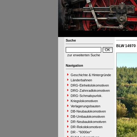
Suche
BLW 14970 
zur erweiterten Suche
Navigation
Geschichte & Hintergründe
Länderbahnen
DRG-Einheitslokomotiven
DRG-Zahnradlokomotiven
DRG-Schmalspurlok.
Kriegslokomotiven
Verlagerungsbauten
DB-Neubaulokomotiven
DB-Umbaulokomotiven
DR-Neubaulokomotiven
DR-Rekolokomotiven
DR - "6000er"