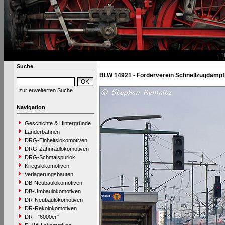
Suche
BLW 14921 - Förderverein Schnellzugdampf
zur erweiterten Suche
Navigation
Geschichte & Hintergründe
Länderbahnen
DRG-Einheitslokomotiven
DRG-Zahnradlokomotiven
DRG-Schmalspurlok.
Kriegslokomotiven
Verlagerungsbauten
DB-Neubaulokomotiven
DB-Umbaulokomotiven
DR-Neubaulokomotiven
DR-Rekolokomotiven
DR - "6000er"