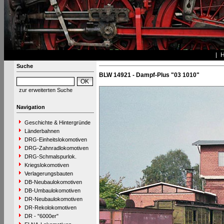
Suche
BLW 14921 - Dampf-Plus "03 1010"
zur erweiterten Suche
Navigation
Geschichte & Hintergründe
Länderbahnen
DRG-Einheitslokomotiven
DRG-Zahnradlokomotiven
DRG-Schmalspurlok.
Kriegslokomotiven
Verlagerungsbauten
DB-Neubaulokomotiven
DB-Umbaulokomotiven
DR-Neubaulokomotiven
DR-Rekolokomotiven
DR - "6000er"