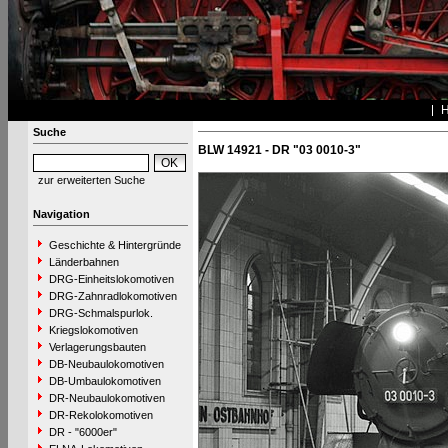
Suche
BLW 14921 - DR "03 0010-3"
zur erweiterten Suche
Navigation
Geschichte & Hintergründe
Länderbahnen
DRG-Einheitslokomotiven
DRG-Zahnradlokomotiven
DRG-Schmalspurlok.
Kriegslokomotiven
Verlagerungsbauten
DB-Neubaulokomotiven
DB-Umbaulokomotiven
DR-Neubaulokomotiven
DR-Rekolokomotiven
DR - "6000er"