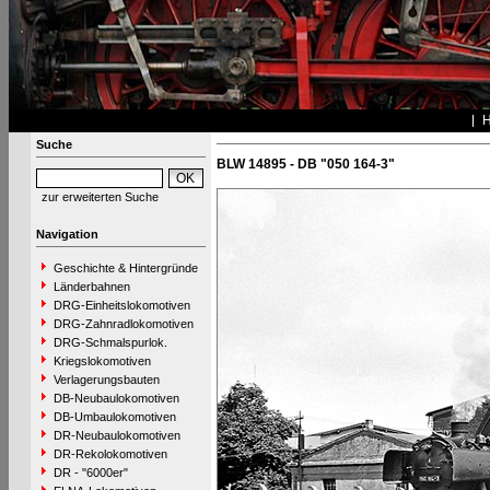
Suche
BLW 14895 - DB "050 164-3"
zur erweiterten Suche
Navigation
Geschichte & Hintergründe
Länderbahnen
DRG-Einheitslokomotiven
DRG-Zahnradlokomotiven
DRG-Schmalspurlok.
Kriegslokomotiven
Verlagerungsbauten
DB-Neubaulokomotiven
DB-Umbaulokomotiven
DR-Neubaulokomotiven
DR-Rekolokomotiven
DR - "6000er"