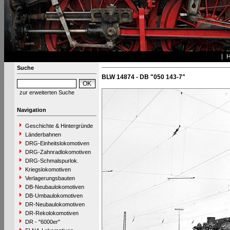
Suche
BLW 14874 - DB "050 143-7"
zur erweiterten Suche
Navigation
Geschichte & Hintergründe
Länderbahnen
DRG-Einheitslokomotiven
DRG-Zahnradlokomotiven
DRG-Schmalspurlok.
Kriegslokomotiven
Verlagerungsbauten
DB-Neubaulokomotiven
DB-Umbaulokomotiven
DR-Neubaulokomotiven
DR-Rekolokomotiven
DR - "6000er"