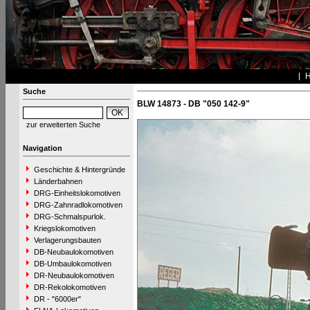
Suche
BLW 14873 - DB "050 142-9"
zur erweiterten Suche
Navigation
Geschichte & Hintergründe
Länderbahnen
DRG-Einheitslokomotiven
DRG-Zahnradlokomotiven
DRG-Schmalspurlok.
Kriegslokomotiven
Verlagerungsbauten
DB-Neubaulokomotiven
DB-Umbaulokomotiven
DR-Neubaulokomotiven
DR-Rekolokomotiven
DR - "6000er"