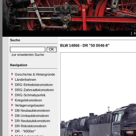
Suche
BLW 14866 - DR "50 0046-8"
zur erweiterten Suche
Navigation
Geschichte & Hintergründe
Länderbahnen
DRG-Einheitslokomotiven
DRG-Zahnradlokomotiven
DRG-Schmalspurlok.
Kriegslokomotiven
Verlagerungsbauten
DB-Neubaulokomotiven
DB-Umbaulokomotiven
DR-Neubaulokomotiven
DR-Rekolokomotiven
DR - "6000er"