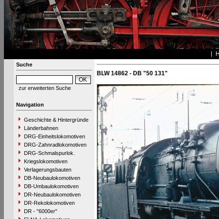
Suche
BLW 14862 - DB "50 131"
zur erweiterten Suche
Navigation
Geschichte & Hintergründe
Länderbahnen
DRG-Einheitslokomotiven
DRG-Zahnradlokomotiven
DRG-Schmalspurlok.
Kriegslokomotiven
Verlagerungsbauten
DB-Neubaulokomotiven
DB-Umbaulokomotiven
DR-Neubaulokomotiven
DR-Rekolokomotiven
DR - "6000er"