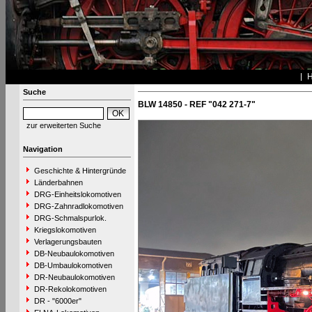
Suche
BLW 14850 - REF "042 271-7"
zur erweiterten Suche
Navigation
Geschichte & Hintergründe
Länderbahnen
DRG-Einheitslokomotiven
DRG-Zahnradlokomotiven
DRG-Schmalspurlok.
Kriegslokomotiven
Verlagerungsbauten
DB-Neubaulokomotiven
DB-Umbaulokomotiven
DR-Neubaulokomotiven
DR-Rekolokomotiven
DR - "6000er"