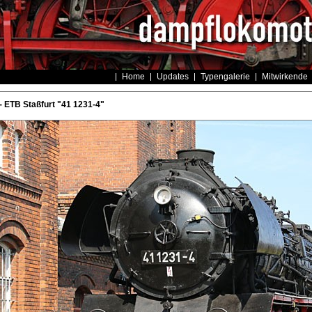
Home
Updates
Typengalerie
Mitwirkende
 ETB Staßfurt "41 1231-4"