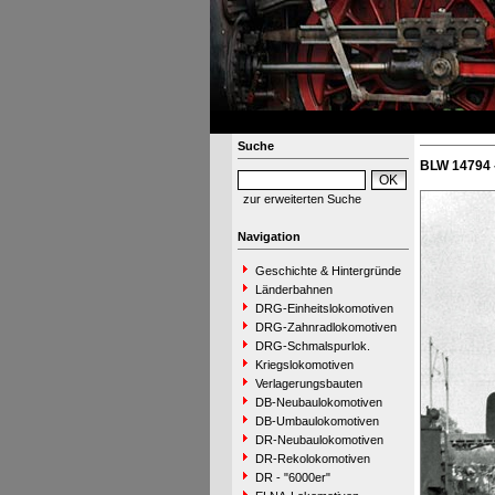
Suche
BLW 14794 
zur erweiterten Suche
Navigation
Geschichte & Hintergründe
Länderbahnen
DRG-Einheitslokomotiven
DRG-Zahnradlokomotiven
DRG-Schmalspurlok.
Kriegslokomotiven
Verlagerungsbauten
DB-Neubaulokomotiven
DB-Umbaulokomotiven
DR-Neubaulokomotiven
DR-Rekolokomotiven
DR - "6000er"