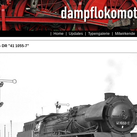
Home
Updates
Typengalerie
Mitwirkende
- DR "41 1055-7"