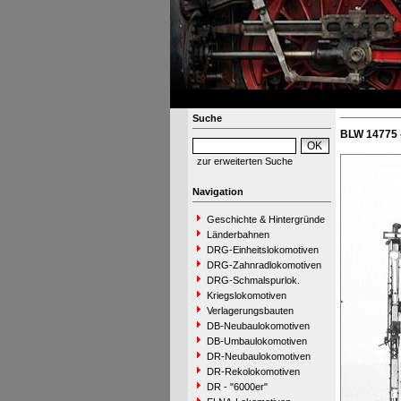
Suche
BLW 14775 
zur erweiterten Suche
Navigation
Geschichte & Hintergründe
Länderbahnen
DRG-Einheitslokomotiven
DRG-Zahnradlokomotiven
DRG-Schmalspurlok.
Kriegslokomotiven
Verlagerungsbauten
DB-Neubaulokomotiven
DB-Umbaulokomotiven
DR-Neubaulokomotiven
DR-Rekolokomotiven
DR - "6000er"