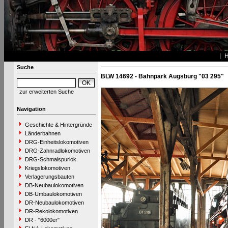
Suche
BLW 14692 - Bahnpark Augsburg "03 295"
zur erweiterten Suche
Navigation
Geschichte & Hintergründe
Länderbahnen
DRG-Einheitslokomotiven
DRG-Zahnradlokomotiven
DRG-Schmalspurlok.
Kriegslokomotiven
Verlagerungsbauten
DB-Neubaulokomotiven
DB-Umbaulokomotiven
DR-Neubaulokomotiven
DR-Rekolokomotiven
DR - "6000er"