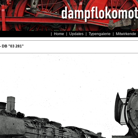
Home
Updates
Typengalerie
Mitwirkende
- DB "03 281"