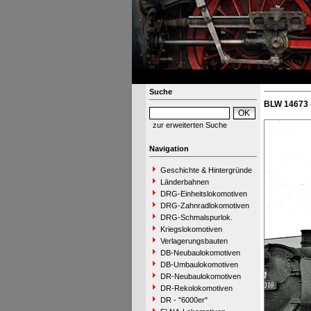
Suche
BLW 14673 
zur erweiterten Suche
Navigation
Geschichte & Hintergründe
Länderbahnen
DRG-Einheitslokomotiven
DRG-Zahnradlokomotiven
DRG-Schmalspurlok.
Kriegslokomotiven
Verlagerungsbauten
DB-Neubaulokomotiven
DB-Umbaulokomotiven
DR-Neubaulokomotiven
DR-Rekolokomotiven
DR - "6000er"