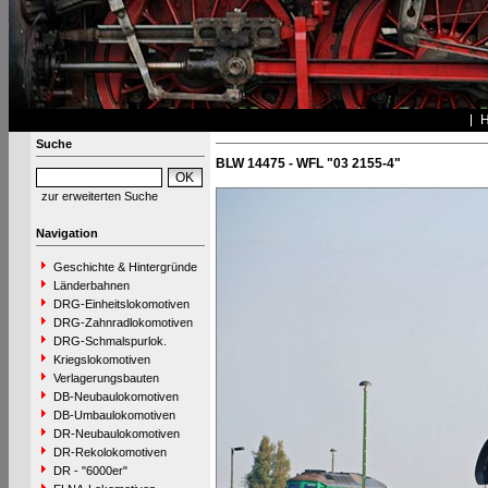
Suche
BLW 14475 - WFL "03 2155-4"
zur erweiterten Suche
Navigation
Geschichte & Hintergründe
Länderbahnen
DRG-Einheitslokomotiven
DRG-Zahnradlokomotiven
DRG-Schmalspurlok.
Kriegslokomotiven
Verlagerungsbauten
DB-Neubaulokomotiven
DB-Umbaulokomotiven
DR-Neubaulokomotiven
DR-Rekolokomotiven
DR - "6000er"