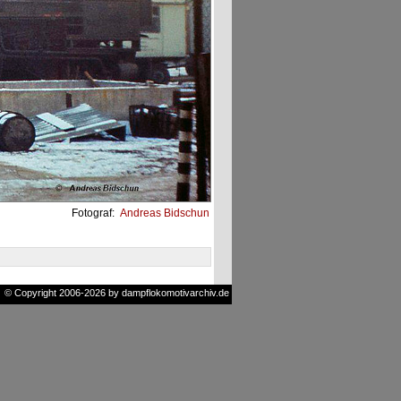
Fotograf:
Andreas Bidschun
© Copyright 2006-2026 by dampflokomotivarchiv.de