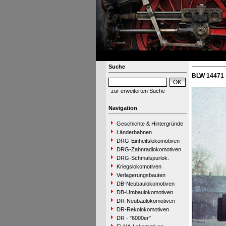
Suche
BLW 14471 
zur erweiterten Suche
Navigation
Geschichte & Hintergründe
Länderbahnen
DRG-Einheitslokomotiven
DRG-Zahnradlokomotiven
DRG-Schmalspurlok.
Kriegslokomotiven
Verlagerungsbauten
DB-Neubaulokomotiven
DB-Umbaulokomotiven
DR-Neubaulokomotiven
DR-Rekolokomotiven
DR - "6000er"