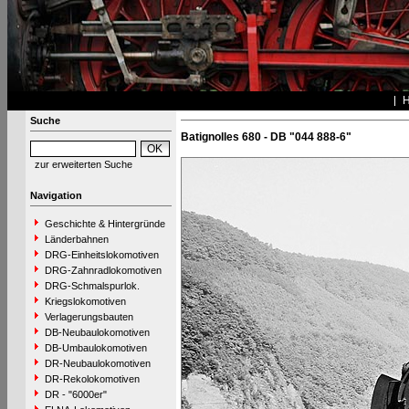
Suche
Batignolles 680 - DB "044 888-6"
zur erweiterten Suche
Navigation
Geschichte & Hintergründe
Länderbahnen
DRG-Einheitslokomotiven
DRG-Zahnradlokomotiven
DRG-Schmalspurlok.
Kriegslokomotiven
Verlagerungsbauten
DB-Neubaulokomotiven
DB-Umbaulokomotiven
DR-Neubaulokomotiven
DR-Rekolokomotiven
DR - "6000er"