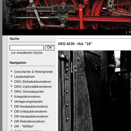
Suche
AEG 4230 - HzL "16"
zur erweiterten Suche
Navigation
Geschichte & Hintergründe
Länderbahnen
DRG-Einheitslokomotiven
DRG-Zahnradlokomotiven
DRG-Schmalspurlok.
Kriegslokomotiven
Verlagerungsbauten
DB-Neubaulokomotiven
DB-Umbaulokomotiven
DR-Neubaulokomotiven
DR-Rekolokomotiven
DR - "6000er"