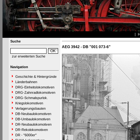
Suche
AEG 3942 - DB "001 073-6"
zur erweiterten Suche
Navigation
Geschichte & Hintergründe
Länderbahnen
DRG-Einheitslokomotiven
DRG-Zahnradlokomotiven
DRG-Schmalspurlok.
Kriegslokomotiven
Verlagerungsbauten
DB-Neubaulokomotiven
DB-Umbaulokomotiven
DR-Neubaulokomotiven
DR-Rekolokomotiven
DR - "6000er"