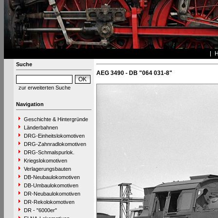
Suche
AEG 3490 - DB "064 031-8"
zur erweiterten Suche
Navigation
Geschichte & Hintergründe
Länderbahnen
DRG-Einheitslokomotiven
DRG-Zahnradlokomotiven
DRG-Schmalspurlok.
Kriegslokomotiven
Verlagerungsbauten
DB-Neubaulokomotiven
DB-Umbaulokomotiven
DR-Neubaulokomotiven
DR-Rekolokomotiven
DR - "6000er"