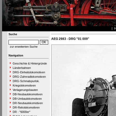
Suche
AEG 2983 - DRG "01 009"
zur erweiterten Suche
Navigation
Geschichte & Hintergründe
Länderbahnen
DRG-Einheitslokomotiven
DRG-Zahnradlokomotiven
DRG-Schmalspurlok.
Kriegslokomotiven
Verlagerungsbauten
DB-Neubaulokomotiven
DB-Umbaulokomotiven
DR-Neubaulokomotiven
DR-Rekolokomotiven
DR - "6000er"