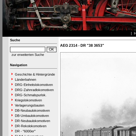
Suche
AEG 2314 - DR "38 3653"
zur erweiterten Suche
Navigation
Geschichte & Hintergründe
Länderbahnen
DRG-Einheitslokomotiven
DRG-Zahnradlokomotiven
DRG-Schmalspurlok.
Kriegslokomotiven
Verlagerungsbauten
DB-Neubaulokomotiven
DB-Umbaulokomotiven
DR-Neubaulokomotiven
DR-Rekolokomotiven
DR - "6000er"