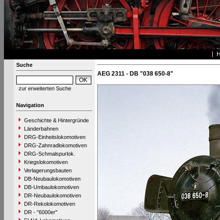
Suche
AEG 2311 - DB "038 650-8"
zur erweiterten Suche
Navigation
Geschichte & Hintergründe
Länderbahnen
DRG-Einheitslokomotiven
DRG-Zahnradlokomotiven
DRG-Schmalspurlok.
Kriegslokomotiven
Verlagerungsbauten
DB-Neubaulokomotiven
DB-Umbaulokomotiven
DR-Neubaulokomotiven
DR-Rekolokomotiven
DR - "6000er"