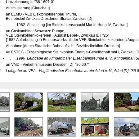
0
Umzeichnung in "86 1607-0"
7
Ausmusterung [Glauchau]
7
an ELMO - VEB Elektomotorenbau Thurm,
Betriebsteil Zwickau Dresdener Straße, Zwickau [D]
8
-
__.__.1982 Abstellung [im Steinkohlenschacht Martin Hoop IV, Zwickau]
2
an Gaskombinat Schwarze Pumpe,
VEB Steinkohlenkokereien »August Bebel«, Zwickau [D] "25"
[1982 Aufarbeitung in Betriebswerkstatt der VEB Steinkohlenkokereien »Augus
2
Abnahme [durch Staatliche Bahnaufsicht, Bezirksdirektion Dresden]
0
=> ESTEG - Erzgebirgische Steinkohlen-Energie-Gesellschaft mbH, Zwickau [D
1
-
__.__.1996
Leihgabe an Klingenthaler Eisenbahnfreunde e. V., Klingenthal (
6
an VMD - Verkehrsmuseum Dresden [D] "86 607"
6
Leihgabe an VEA - Vogtländischer Eisenbahnverein Adorf e. V., Adorf
[D]
"86 6