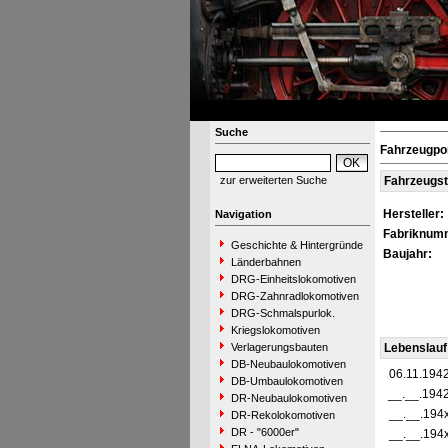
Suche
Fahrzeugpo
zur erweiterten Suche
Fahrzeugs
Hersteller:
Navigation
Fabriknum
Geschichte & Hintergründe
Baujahr:
Länderbahnen
DRG-Einheitslokomotiven
DRG-Zahnradlokomotiven
DRG-Schmalspurlok.
Kriegslokomotiven
Verlagerungsbauten
Lebenslauf
DB-Neubaulokomotiven
06.11.194
DB-Umbaulokomotiven
__.__.194
DR-Neubaulokomotiven
__.__.194
DR-Rekolokomotiven
DR - "6000er"
__.__.194