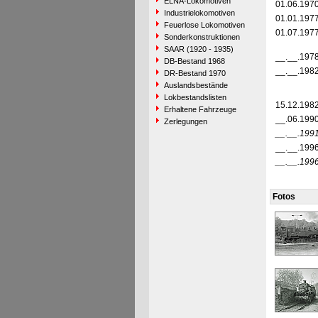
ELNA-Lokomotiven
01.06.197
Industrielokomotiven
01.01.197
Feuerlose Lokomotiven
01.07.197
Sonderkonstruktionen
SAAR (1920 - 1935)
__.__.197
DB-Bestand 1968
__.__.198
DR-Bestand 1970
Auslandsbestände
Lokbestandslisten
15.12.198
Erhaltene Fahrzeuge
__.06.199
Zerlegungen
__.__.199
__.__.199
__.__.199
Fotos