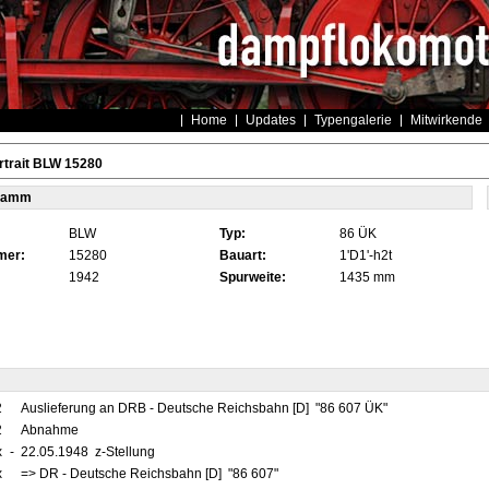
Home
Updates
Typengalerie
Mitwirkende
rtrait BLW 15280
tamm
BLW
Typ:
86 ÜK
mer:
15280
Bauart:
1'D1'-h2t
1942
Spurweite:
1435 mm
2
Auslieferung an DRB - Deutsche Reichsbahn [D] "86 607 ÜK"
2
Abnahme
x
-
22.05.1948 z-Stellung
x
=> DR - Deutsche Reichsbahn [D] "86 607"