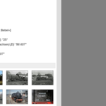
t Bebel«]
] "25"
Sachsen)
[D]
"86 607"
07"