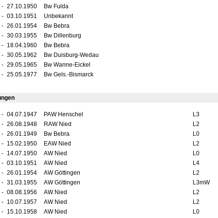
-
27.10.1950
Bw Fulda
-
03.10.1951
Unbekannt
-
26.01.1954
Bw Bebra
-
30.03.1955
Bw Dillenburg
-
18.04.1960
Bw Bebra
-
30.05.1962
Bw Duisburg-Wedau
-
29.05.1965
Bw Wanne-Eickel
-
25.05.1977
Bw Gels.-Bismarck
ungen
-
04.07.1947
PAW Henschel
L3
-
26.08.1948
RAW Nied
L2
-
26.01.1949
Bw Bebra
L0
-
15.02.1950
EAW Nied
L2
-
14.07.1950
AW Nied
L0
-
03.10.1951
AW Nied
L4
-
26.01.1954
AW Göttingen
L2
-
31.03.1955
AW Göttingen
L3mW
-
08.08.1956
AW Nied
L2
-
10.07.1957
AW Nied
L2
-
15.10.1958
AW Nied
L0