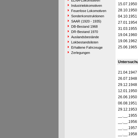
ELNA-Lokomotiven
15.07.1950
Industrielokomotiven
28.10.1950
Feuerlose Lokomotiven
Sonderkonstruktionen
04.10.1951
SAAR (1920 - 1935)
27.01.1954
DB-Bestand 1968
31.03.1955
DR-Bestand 1970
19.04.1960
Auslandsbestände
19.06.1962
Lokbestandslisten
25.06.1965
Erhaltene Fahrzeuge
Zerlegungen
Untersuch
21.04.1947
26.07.1948
29.12.1948
12.01.1950
26.06.1950
06.08.1951
29.12.1953
__.__.1955
__.__.1956
__.__.1957
__.__.1958