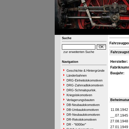
Suche
Fahrzeugpor
zur erweiterten Suche
Fahrzeugs
Hersteller:
Navigation
Fabriknum
Geschichte & Hintergründe
Baujahr:
Länderbahnen
DRG-Einheitslokomotiven
DRG-Zahnradlokomotiven
DRG-Schmalspurlok.
Kriegslokomotiven
Beheimatu
Verlagerungsbauten
DB-Neubaulokomotiven
11.08.1942
DB-Umbaulokomotiven
DR-Neubaulokomotiven
__.07.1945
DR-Rekolokomotiven
27.08.1948
DR - "6000er"
27.01.1949