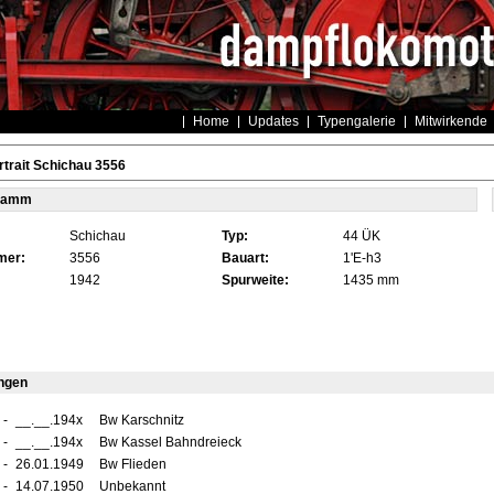
Home
Updates
Typengalerie
Mitwirkende
trait Schichau 3556
tamm
Schichau
Typ:
44 ÜK
mer:
3556
Bauart:
1'E-h3
1942
Spurweite:
1435 mm
ngen
-
__.__.194x
Bw Karschnitz
-
__.__.194x
Bw Kassel Bahndreieck
-
26.01.1949
Bw Flieden
-
14.07.1950
Unbekannt