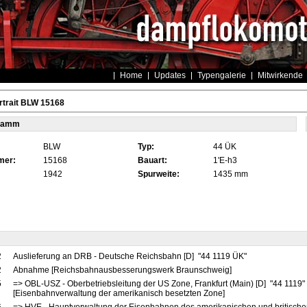
Home
Updates
Typengalerie
Mitwirkende
rtrait BLW 15168
tamm
BLW
Typ:
44 ÜK
mer:
15168
Bauart:
1'E-h3
1942
Spurweite:
1435 mm
2
Auslieferung an DRB - Deutsche Reichsbahn [D] "44 1119 ÜK"
2
Abnahme [Reichsbahnausbesserungswerk Braunschweig]
5
=> OBL-USZ - Oberbetriebsleitung der US Zone, Frankfurt (Main) [D] "44 1119"
[Eisenbahnverwaltung der amerikanisch besetzten Zone]