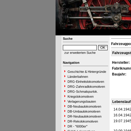
Suche
Fahrzeugpo
zur erweiterten Suche
Fahrzeugs
Hersteller:
Navigation
Fabriknum
Geschichte & Hintergründe
Baujahr:
Länderbahnen
DRG-Einheitslokomotiven
DRG-Zahnradlokomotiven
DRG-Schmalspurlok.
Kriegslokomotiven
Verlagerungsbauten
Lebenslauf
DB-Neubaulokomotiven
14.04.194
DB-Umbaulokomotiven
16.04.194
DR-Neubaulokomotiven
19.07.194
DR-Rekolokomotiven
DR - "6000er"