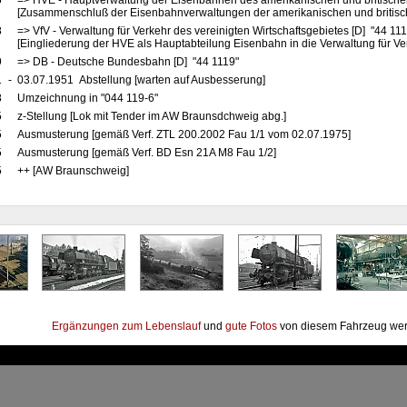
6
=> HVE - Hauptverwaltung der Eisenbahnen des amerikanischen und britische
[Zusammenschluß der Eisenbahnverwaltungen der amerikanischen und britis
8
=> VfV - Verwaltung für Verkehr des vereinigten Wirtschaftsgebietes [D] "44 11
[Eingliederung der HVE als Hauptabteilung Eisenbahn in die Verwaltung für Ve
9
=> DB - Deutsche Bundesbahn [D] "44 1119"
1
-
03.07.1951 Abstellung [warten auf Ausbesserung]
8
Umzeichnung in "044 119-6"
5
z-Stellung [Lok mit Tender im AW Braunsdchweig abg.]
5
Ausmusterung [gemäß Verf. ZTL 200.2002 Fau 1/1 vom 02.07.1975]
5
Ausmusterung [gemäß Verf. BD Esn 21A M8 Fau 1/2]
5
++ [AW Braunschweig]
Ergänzungen zum Lebenslauf
und
gute Fotos
von diesem Fahrzeug wer