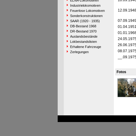
10.09.194
ELNA-Lokomotiven
Industrielokomotiven
12.09.194
Feuerlose Lokomotiven
Sonderkonstruktionen
07.09.194
SAAR (1920 - 1935)
DB-Bestand 1968
01.04.195
DR-Bestand 1970
01.01.196
Auslandsbestände
24.05.197
Lokbestandslisten
26.06.197
Erhaltene Fahrzeuge
08.07.197
Zerlegungen
__.09.197
Fotos