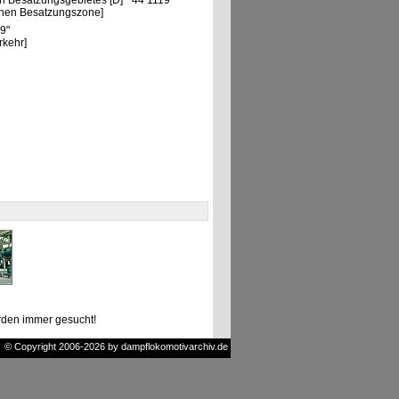
n Besatzungsgebietes [D] "44 1119"
chen Besatzungszone]
19"
rkehr]
den immer gesucht!
© Copyright 2006-2026 by dampflokomotivarchiv.de