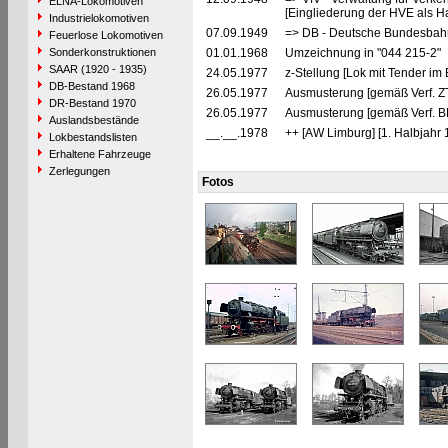
ELNA-Lokomotiven
[Eingliederung der HVE als Ha
Industrielokomotiven
07.09.1949
=> DB - Deutsche Bundesbahn
Feuerlose Lokomotiven
Sonderkonstruktionen
01.01.1968
Umzeichnung in "044 215-2"
SAAR (1920 - 1935)
24.05.1977
z-Stellung [Lok mit Tender im
DB-Bestand 1968
26.05.1977
Ausmusterung [gemäß Verf. Z
DR-Bestand 1970
26.05.1977
Ausmusterung [gemäß Verf. B
Auslandsbestände
__.__.1978
++ [AW Limburg] [1. Halbjahr 
Lokbestandslisten
Erhaltene Fahrzeuge
Zerlegungen
Fotos