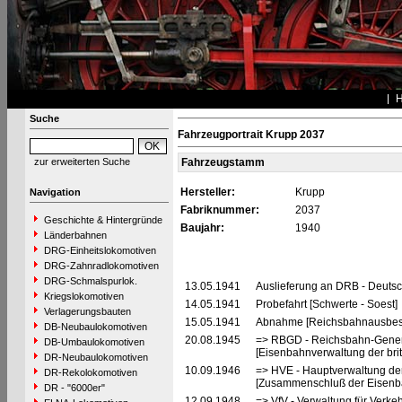
Suche
Fahrzeugportrait Krupp 2037
zur erweiterten Suche
Fahrzeugstamm
Hersteller:
Krupp
Navigation
Fabriknummer:
2037
Geschichte & Hintergründe
Baujahr:
1940
Länderbahnen
DRG-Einheitslokomotiven
DRG-Zahnradlokomotiven
DRG-Schmalspurlok.
13.05.1941
Auslieferung an DRB - Deuts
Kriegslokomotiven
14.05.1941
Probefahrt [Schwerte - Soest]
Verlagerungsbauten
15.05.1941
Abnahme [Reichsbahnausbes
DB-Neubaulokomotiven
20.08.1945
=> RBGD - Reichsbahn-General
DB-Umbaulokomotiven
[Eisenbahnverwaltung der brit
DR-Neubaulokomotiven
10.09.1946
=> HVE - Hauptverwaltung de
DR-Rekolokomotiven
[Zusammenschluß der Eisenba
DR - "6000er"
12.09.1948
=> VfV - Verwaltung für Verke