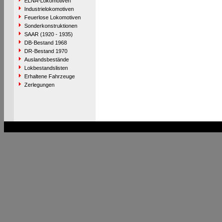
ELNA-Lokomotiven
Industrielokomotiven
Feuerlose Lokomotiven
Sonderkonstruktionen
SAAR (1920 - 1935)
DB-Bestand 1968
DR-Bestand 1970
Auslandsbestände
Lokbestandslisten
Erhaltene Fahrzeuge
Zerlegungen