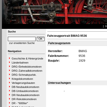
Suche
Fahrzeugportrait BMAG 9536
zur erweiterten Suche
Fahrzeugstamm
Hersteller:
BMAG
Navigation
Fabriknummer:
9536
Geschichte & Hintergründe
Baujahr:
1929
Länderbahnen
DRG-Einheitslokomotiven
DRG-Zahnradlokomotiven
DRG-Schmalspurlok.
Kriegslokomotiven
Untersuchungen
Verlagerungsbauten
DB-Neubaulokomotiven
-
DB-Umbaulokomotiven
DR-Neubaulokomotiven
DR-Rekolokomotiven
DR - "6000er"