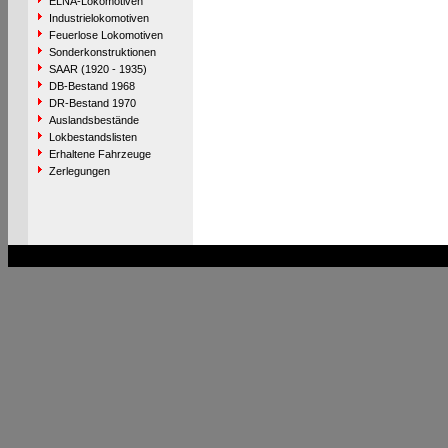
ELNA-Lokomotiven
Industrielokomotiven
Feuerlose Lokomotiven
Sonderkonstruktionen
SAAR (1920 - 1935)
DB-Bestand 1968
DR-Bestand 1970
Auslandsbestände
Lokbestandslisten
Erhaltene Fahrzeuge
Zerlegungen