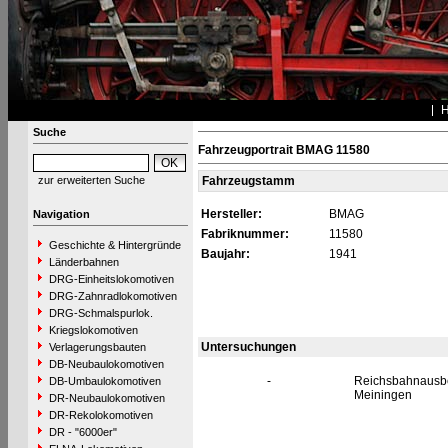
Suche
Fahrzeugportrait BMAG 11580
zur erweiterten Suche
Fahrzeugstamm
Hersteller:
BMAG
Navigation
Fabriknummer:
11580
Geschichte & Hintergründe
Baujahr:
1941
Länderbahnen
DRG-Einheitslokomotiven
DRG-Zahnradlokomotiven
DRG-Schmalspurlok.
Kriegslokomotiven
Untersuchungen
Verlagerungsbauten
DB-Neubaulokomotiven
-
Reichsbahnaus
DB-Umbaulokomotiven
Meiningen
DR-Neubaulokomotiven
DR-Rekolokomotiven
DR - "6000er"