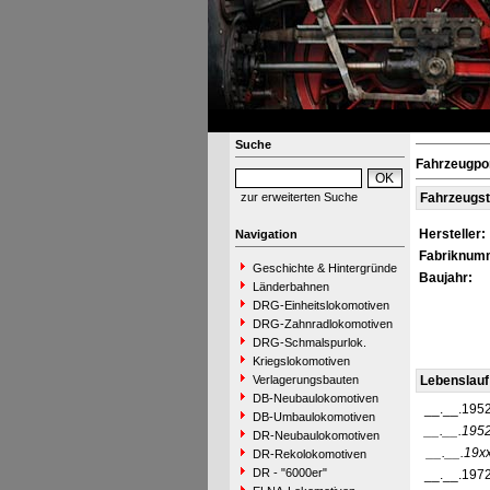
Suche
Fahrzeugpor
zur erweiterten Suche
Fahrzeugs
Hersteller:
Navigation
Fabriknum
Geschichte & Hintergründe
Baujahr:
Länderbahnen
DRG-Einheitslokomotiven
DRG-Zahnradlokomotiven
DRG-Schmalspurlok.
Kriegslokomotiven
Verlagerungsbauten
Lebenslauf
DB-Neubaulokomotiven
__.__.195
DB-Umbaulokomotiven
__.__.195
DR-Neubaulokomotiven
__.__.19x
DR-Rekolokomotiven
DR - "6000er"
__.__.197