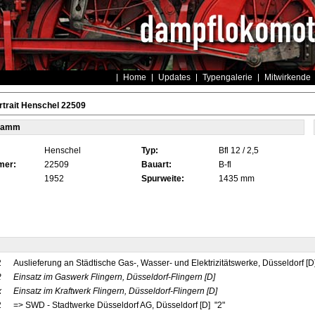
Home
Updates
Typengalerie
Mitwirkende
trait Henschel 22509
tamm
Henschel
Typ:
Bfl 12 / 2,5
mer:
22509
Bauart:
B-fl
1952
Spurweite:
1435 mm
2
Auslieferung an Städtische Gas-, Wasser- und Elektrizitätswerke, Düsseldorf [D
2
Einsatz im Gaswerk Flingern, Düsseldorf-Flingern
[D]
x
Einsatz im Kraftwerk Flingern, Düsseldorf-Flingern
[D]
2
=> SWD - Stadtwerke Düsseldorf AG, Düsseldorf [D] "2"