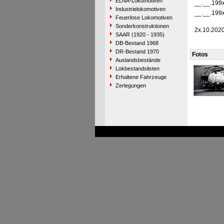
ELNA-Lokomotiven
__.__.199
Industrielokomotiven
__.__.199
Feuerlose Lokomotiven
Sonderkonstruktionen
2x.10.202
SAAR (1920 - 1935)
DB-Bestand 1968
DR-Bestand 1970
Fotos
Auslandsbestände
Lokbestandslisten
Erhaltene Fahrzeuge
Zerlegungen