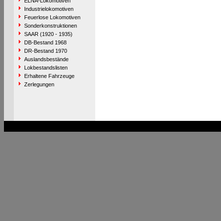
ELNA-Lokomotiven
Industrielokomotiven
Feuerlose Lokomotiven
Sonderkonstruktionen
SAAR (1920 - 1935)
DB-Bestand 1968
DR-Bestand 1970
Auslandsbestände
Lokbestandslisten
Erhaltene Fahrzeuge
Zerlegungen