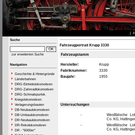
Suche
Fahrzeugportrait Krupp 3330
zur erweiterten Suche
Fahrzeugstamm
Hersteller:
Krupp
Navigation
Fabriknummer:
3330
Geschichte & Hintergründe
Baujahr:
1955
Länderbahnen
DRG-Einheitslokomotiven
DRG-Zahnradlokomotiven
DRG-Schmalspurlok.
Kriegslokomotiven
Untersuchungen
Verlagerungsbauten
DB-Neubaulokomotiven
-
Westfälische L
DB-Umbaulokomotiven
Co. KG, Hattinge
DR-Neubaulokomotiven
-
Westfälische L
DR-Rekolokomotiven
Co. KG, Hattinge
DR - "6000er"