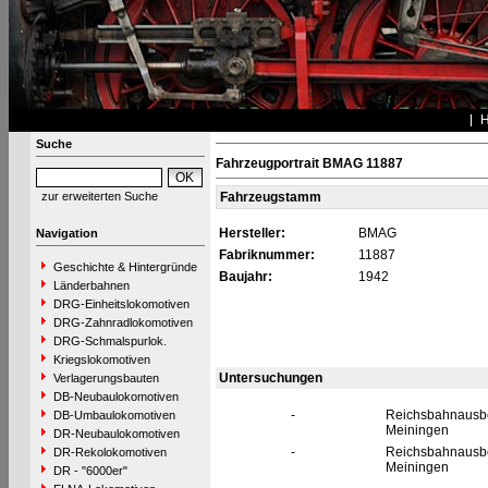
Suche
Fahrzeugportrait BMAG 11887
zur erweiterten Suche
Fahrzeugstamm
Hersteller:
BMAG
Navigation
Fabriknummer:
11887
Geschichte & Hintergründe
Baujahr:
1942
Länderbahnen
DRG-Einheitslokomotiven
DRG-Zahnradlokomotiven
DRG-Schmalspurlok.
Kriegslokomotiven
Untersuchungen
Verlagerungsbauten
DB-Neubaulokomotiven
-
Reichsbahnaus
DB-Umbaulokomotiven
Meiningen
DR-Neubaulokomotiven
-
Reichsbahnaus
DR-Rekolokomotiven
Meiningen
DR - "6000er"