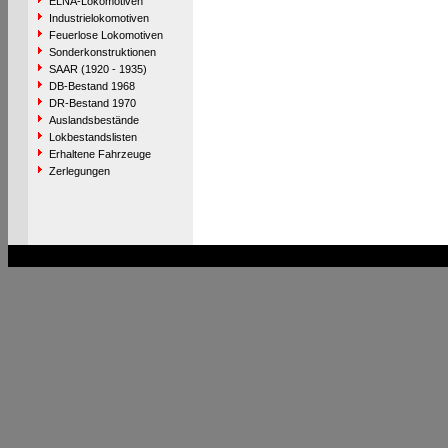
ELNA-Lokomotiven
Industrielokomotiven
Feuerlose Lokomotiven
Sonderkonstruktionen
SAAR (1920 - 1935)
DB-Bestand 1968
DR-Bestand 1970
Auslandsbestände
Lokbestandslisten
Erhaltene Fahrzeuge
Zerlegungen