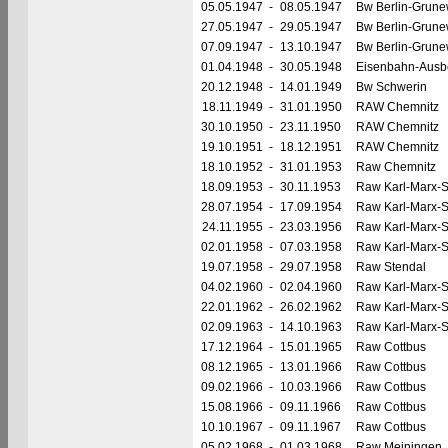
05.05.1947
-
08.05.1947
Bw Berlin-Grune
27.05.1947
-
29.05.1947
Bw Berlin-Grune
07.09.1947
-
13.10.1947
Bw Berlin-Grune
01.04.1948
-
30.05.1948
Eisenbahn-Ausb
20.12.1948
-
14.01.1949
Bw Schwerin
18.11.1949
-
31.01.1950
RAW Chemnitz
30.10.1950
-
23.11.1950
RAW Chemnitz
19.10.1951
-
18.12.1951
RAW Chemnitz
18.10.1952
-
31.01.1953
Raw Chemnitz
18.09.1953
-
30.11.1953
Raw Karl-Marx-S
28.07.1954
-
17.09.1954
Raw Karl-Marx-S
24.11.1955
-
23.03.1956
Raw Karl-Marx-S
02.01.1958
-
07.03.1958
Raw Karl-Marx-S
19.07.1958
-
29.07.1958
Raw Stendal
04.02.1960
-
02.04.1960
Raw Karl-Marx-S
22.01.1962
-
26.02.1962
Raw Karl-Marx-S
02.09.1963
-
14.10.1963
Raw Karl-Marx-S
17.12.1964
-
15.01.1965
Raw Cottbus
08.12.1965
-
13.01.1966
Raw Cottbus
09.02.1966
-
10.03.1966
Raw Cottbus
15.08.1966
-
09.11.1966
Raw Cottbus
10.10.1967
-
09.11.1967
Raw Cottbus
05.02.1968
-
01.03.1968
Raw Meiningen