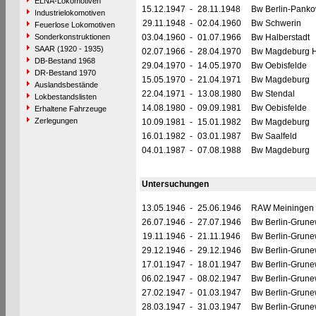
ELNA-Lokomotiven
15.12.1947
-
28.11.1948
Bw Berlin-Pank
Industrielokomotiven
29.11.1948
-
02.04.1960
Bw Schwerin
Feuerlose Lokomotiven
Sonderkonstruktionen
03.04.1960
-
01.07.1966
Bw Halberstadt
SAAR (1920 - 1935)
02.07.1966
-
28.04.1970
Bw Magdeburg H
DB-Bestand 1968
29.04.1970
-
14.05.1970
Bw Oebisfelde
DR-Bestand 1970
15.05.1970
-
21.04.1971
Bw Magdeburg
Auslandsbestände
22.04.1971
-
13.08.1980
Bw Stendal
Lokbestandslisten
14.08.1980
-
09.09.1981
Bw Oebisfelde
Erhaltene Fahrzeuge
Zerlegungen
10.09.1981
-
15.01.1982
Bw Magdeburg
16.01.1982
-
03.01.1987
Bw Saalfeld
04.01.1987
-
07.08.1988
Bw Magdeburg
Untersuchungen
13.05.1946
-
25.06.1946
RAW Meiningen
26.07.1946
-
27.07.1946
Bw Berlin-Grune
19.11.1946
-
21.11.1946
Bw Berlin-Grune
29.12.1946
-
29.12.1946
Bw Berlin-Grune
17.01.1947
-
18.01.1947
Bw Berlin-Grune
06.02.1947
-
08.02.1947
Bw Berlin-Grune
27.02.1947
-
01.03.1947
Bw Berlin-Grune
28.03.1947
-
31.03.1947
Bw Berlin-Grune