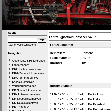
Suche
Fahrzeugportrait Henschel 24792
zur erweiterten Suche
Fahrzeugstamm
Hersteller:
Henschel
Navigation
Fabriknummer:
24792
Geschichte & Hintergründe
Baujahr:
1940
Länderbahnen
DRG-Einheitslokomotiven
DRG-Zahnradlokomotiven
DRG-Schmalspurlok.
Kriegslokomotiven
Beheimatungen
Verlagerungsbauten
DB-Neubaulokomotiven
11.07.1940
-
__.__.1944
Bw Cottbus
DB-Umbaulokomotiven
DR-Neubaulokomotiven
__.__.1945
-
15.08.1945
Bw Halle
DR-Rekolokomotiven
16.08.1945
-
25.06.1946
Bw Bitterfeld
DR - "6000er"
26.06.1946
-
14.12.1947
Bw Berlin-Grune