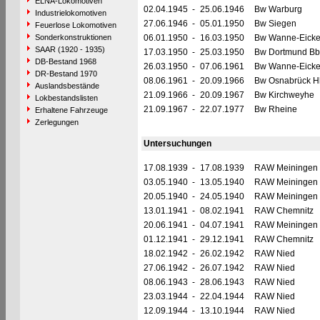
ELNA-Lokomotiven
02.04.1945
-
25.06.1946
Bw Warburg
Industrielokomotiven
27.06.1946
-
05.01.1950
Bw Siegen
Feuerlose Lokomotiven
Sonderkonstruktionen
06.01.1950
-
16.03.1950
Bw Wanne-Eicke
SAAR (1920 - 1935)
17.03.1950
-
25.03.1950
Bw Dortmund Bb
DB-Bestand 1968
26.03.1950
-
07.06.1961
Bw Wanne-Eicke
DR-Bestand 1970
08.06.1961
-
20.09.1966
Bw Osnabrück H
Auslandsbestände
21.09.1966
-
20.09.1967
Bw Kirchweyhe
Lokbestandslisten
21.09.1967
-
22.07.1977
Bw Rheine
Erhaltene Fahrzeuge
Zerlegungen
Untersuchungen
17.08.1939
-
17.08.1939
RAW Meiningen
03.05.1940
-
13.05.1940
RAW Meiningen
20.05.1940
-
24.05.1940
RAW Meiningen
13.01.1941
-
08.02.1941
RAW Chemnitz
20.06.1941
-
04.07.1941
RAW Meiningen
01.12.1941
-
29.12.1941
RAW Chemnitz
18.02.1942
-
26.02.1942
RAW Nied
27.06.1942
-
26.07.1942
RAW Nied
08.06.1943
-
28.06.1943
RAW Nied
23.03.1944
-
22.04.1944
RAW Nied
12.09.1944
-
13.10.1944
RAW Nied