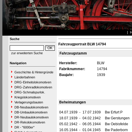
Suche
Fahrzeugportrait BLW 14794
zur erweiterten Suche
Fahrzeugstamm
Hersteller:
BLW
Navigation
Fabriknummer:
14794
Geschichte & Hintergründe
Baujahr:
1939
Länderbahnen
DRG-Einheitslokomotiven
DRG-Zahnradlokomotiven
DRG-Schmalspurlok.
Kriegslokomotiven
Beheimatungen
Verlagerungsbauten
DB-Neubaulokomotiven
04.07.1939
-
17.07.1939
Bw Erfurt P
DB-Umbaulokomotiven
DR-Neubaulokomotiven
18.07.1939
-
04.02.1942
Bw Gerstungen
DR-Rekolokomotiven
05.02.1942
-
06.05.1944
Bw Oebisfelde
DR - "6000er"
16.05.1944
-
01.04.1945
Bw Paderborn