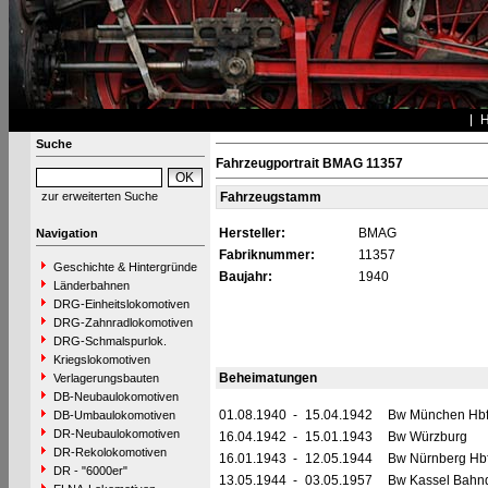
Suche
Fahrzeugportrait BMAG 11357
zur erweiterten Suche
Fahrzeugstamm
Hersteller:
BMAG
Navigation
Fabriknummer:
11357
Geschichte & Hintergründe
Baujahr:
1940
Länderbahnen
DRG-Einheitslokomotiven
DRG-Zahnradlokomotiven
DRG-Schmalspurlok.
Kriegslokomotiven
Beheimatungen
Verlagerungsbauten
DB-Neubaulokomotiven
01.08.1940
-
15.04.1942
Bw München Hb
DB-Umbaulokomotiven
DR-Neubaulokomotiven
16.04.1942
-
15.01.1943
Bw Würzburg
DR-Rekolokomotiven
16.01.1943
-
12.05.1944
Bw Nürnberg Hb
DR - "6000er"
13.05.1944
-
03.05.1957
Bw Kassel Bahnd