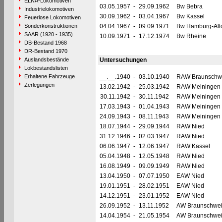
ELNA-Lokomotiven
03.05.1957
-
29.09.1962
Bw Bebra
Industrielokomotiven
30.09.1962
-
03.04.1967
Bw Kassel
Feuerlose Lokomotiven
Sonderkonstruktionen
04.04.1967
-
09.09.1971
Bw Hamburg-Alt
SAAR (1920 - 1935)
10.09.1971
-
17.12.1974
Bw Rheine
DB-Bestand 1968
DR-Bestand 1970
Auslandsbestände
Untersuchungen
Lokbestandslisten
Erhaltene Fahrzeuge
__.__.1940
-
03.10.1940
RAW Braunschw
Zerlegungen
13.02.1942
-
25.03.1942
RAW Meiningen
30.11.1942
-
30.11.1942
RAW Meiningen
17.03.1943
-
01.04.1943
RAW Meiningen
24.09.1943
-
08.11.1943
RAW Meiningen
18.07.1944
-
29.09.1944
RAW Nied
31.12.1946
-
02.03.1947
RAW Nied
06.06.1947
-
12.06.1947
RAW Kassel
05.04.1948
-
12.05.1948
RAW Nied
16.08.1949
-
09.09.1949
RAW Nied
13.04.1950
-
07.07.1950
EAW Nied
19.01.1951
-
28.02.1951
EAW Nied
14.12.1951
-
23.01.1952
EAW Nied
26.09.1952
-
13.11.1952
AW Braunschwe
14.04.1954
-
21.05.1954
AW Braunschwe