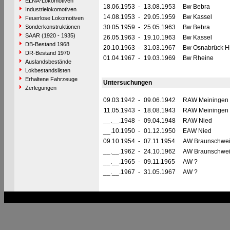
ELNA-Lokomotiven
18.06.1953
-
13.08.1953
Bw Bebra
Industrielokomotiven
14.08.1953
-
29.05.1959
Bw Kassel
Feuerlose Lokomotiven
Sonderkonstruktionen
30.05.1959
-
25.05.1963
Bw Bebra
SAAR (1920 - 1935)
26.05.1963
-
19.10.1963
Bw Kassel
DB-Bestand 1968
20.10.1963
-
31.03.1967
Bw Osnabrück H
DR-Bestand 1970
01.04.1967
-
19.03.1969
Bw Rheine
Auslandsbestände
Lokbestandslisten
Erhaltene Fahrzeuge
Untersuchungen
Zerlegungen
09.03.1942
-
09.06.1942
RAW Meiningen
11.05.1943
-
18.08.1943
RAW Meiningen
__.__.1948
-
09.04.1948
RAW Nied
__.10.1950
-
01.12.1950
EAW Nied
09.10.1954
-
07.11.1954
AW Braunschwe
__.__.1962
-
24.10.1962
AW Braunschwe
__.__.1965
-
09.11.1965
AW ?
__.__.1967
-
31.05.1967
AW ?