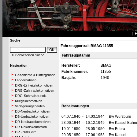
Suche
Fahrzeugportrait BMAG 11355
zur erweiterten Suche
Fahrzeugstamm
Hersteller:
BMAG
Navigation
Fabriknummer:
11355
Geschichte & Hintergründe
Baujahr:
1940
Länderbahnen
DRG-Einheitslokomotiven
DRG-Zahnradlokomotiven
DRG-Schmalspurlok.
Kriegslokomotiven
Beheimatungen
Verlagerungsbauten
DB-Neubaulokomotiven
04.07.1940
-
14.03.1944
Bw Würzburg
DB-Umbaulokomotiven
DR-Neubaulokomotiven
23.06.1944
-
16.12.1949
Bw Kassel Bahnd
DR-Rekolokomotiven
19.01.1950
-
28.05.1950
Bw Bebra
DR - "6000er"
29.05.1950
-
17.06.1953
Bw Kassel