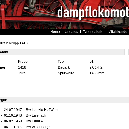
Home
Updates
Typengalerie
Mitwirkende
trait Krupp 1418
tamm
Krupp
Typ:
01
mer:
1418
Bauart:
2'C1'-h2
1935
Spurweite:
1435 mm
ngen
-
24.07.1947
Bw Leipzig Hbf West
-
01.10.1948
Bw Eisenach
-
06.02.1968
Bw Erfurt P
-
06.11.1973
Bw Wittenberge