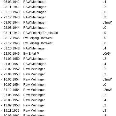
-
05.03.1941
RAW Meiningen
L4
-
08.11.1942
RAW Meiningen
L2
-
02.10.1943
RAW Meiningen
L0
-
23.12.1943
RAW Meiningen
L2
-
03.07.1944
RAW Meiningen
L3mW
-
02.08.1944
RAW Meiningen
L0
-
03.11.1944
RAW Leipzig-Engelsdorf
L0
-
08.12.1945
Bw Leipzig Hbf West
L0
-
22.12.1945
Bw Leipzig Hbf West
L0
-
01.10.1948
RAW Meiningen
L4
-
22.02.1949
Bw Erfurt P
L0(G)
-
31.03.1950
RAW Meiningen
L2
-
21.09.1951
RAW Meiningen
L4
-
08.07.1952
Raw Meiningen
L2
-
23.04.1953
Raw Meiningen
L2
-
16.01.1954
Raw Meiningen
L3mW
-
30.07.1954
Raw Meiningen
L0
-
31.12.1954
Raw Meiningen
L2mW
-
07.05.1956
Raw Meiningen
L2
-
28.05.1957
Raw Meiningen
L4
-
13.09.1958
Raw Meiningen
L2
-
19.11.1959
Raw Meiningen
L3
-
30.05.1961
Raw Meiningen
L2