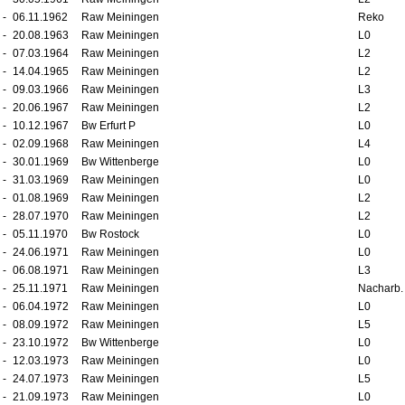
-
06.11.1962
Raw Meiningen
Reko
-
20.08.1963
Raw Meiningen
L0
-
07.03.1964
Raw Meiningen
L2
-
14.04.1965
Raw Meiningen
L2
-
09.03.1966
Raw Meiningen
L3
-
20.06.1967
Raw Meiningen
L2
-
10.12.1967
Bw Erfurt P
L0
-
02.09.1968
Raw Meiningen
L4
-
30.01.1969
Bw Wittenberge
L0
-
31.03.1969
Raw Meiningen
L0
-
01.08.1969
Raw Meiningen
L2
-
28.07.1970
Raw Meiningen
L2
-
05.11.1970
Bw Rostock
L0
-
24.06.1971
Raw Meiningen
L0
-
06.08.1971
Raw Meiningen
L3
-
25.11.1971
Raw Meiningen
Nacharb.
-
06.04.1972
Raw Meiningen
L0
-
08.09.1972
Raw Meiningen
L5
-
23.10.1972
Bw Wittenberge
L0
-
12.03.1973
Raw Meiningen
L0
-
24.07.1973
Raw Meiningen
L5
-
21.09.1973
Raw Meiningen
L0