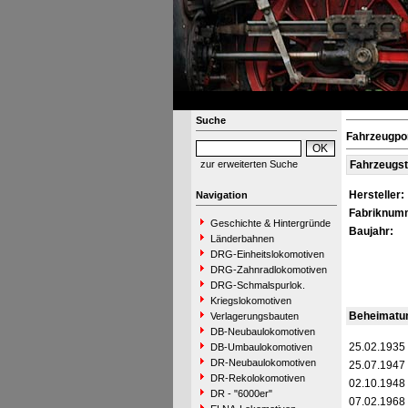
Suche
Fahrzeugpor
zur erweiterten Suche
Fahrzeugs
Hersteller:
Navigation
Fabriknum
Geschichte & Hintergründe
Baujahr:
Länderbahnen
DRG-Einheitslokomotiven
DRG-Zahnradlokomotiven
DRG-Schmalspurlok.
Kriegslokomotiven
Beheimatu
Verlagerungsbauten
DB-Neubaulokomotiven
25.02.1935
DB-Umbaulokomotiven
DR-Neubaulokomotiven
25.07.1947
DR-Rekolokomotiven
02.10.1948
DR - "6000er"
07.02.1968