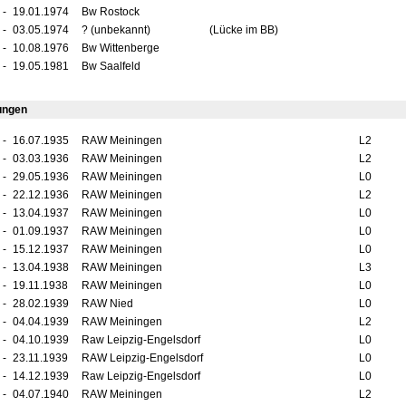
-
19.01.1974
Bw Rostock
-
03.05.1974
? (unbekannt)
(Lücke im BB)
-
10.08.1976
Bw Wittenberge
-
19.05.1981
Bw Saalfeld
ungen
-
16.07.1935
RAW Meiningen
L2
-
03.03.1936
RAW Meiningen
L2
-
29.05.1936
RAW Meiningen
L0
-
22.12.1936
RAW Meiningen
L2
-
13.04.1937
RAW Meiningen
L0
-
01.09.1937
RAW Meiningen
L0
-
15.12.1937
RAW Meiningen
L0
-
13.04.1938
RAW Meiningen
L3
-
19.11.1938
RAW Meiningen
L0
-
28.02.1939
RAW Nied
L0
-
04.04.1939
RAW Meiningen
L2
-
04.10.1939
Raw Leipzig-Engelsdorf
L0
-
23.11.1939
RAW Leipzig-Engelsdorf
L0
-
14.12.1939
Raw Leipzig-Engelsdorf
L0
-
04.07.1940
RAW Meiningen
L2