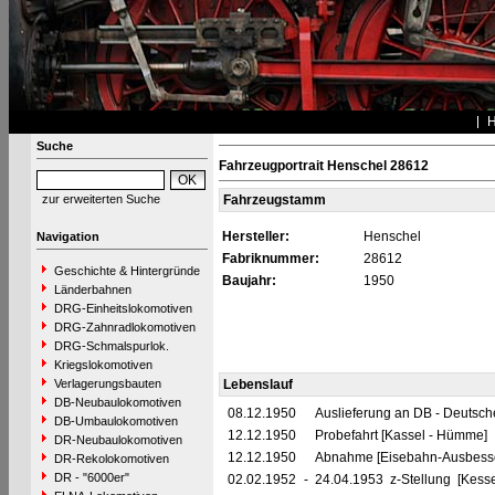
Suche
Fahrzeugportrait Henschel 28612
zur erweiterten Suche
Fahrzeugstamm
Hersteller:
Henschel
Navigation
Fabriknummer:
28612
Geschichte & Hintergründe
Baujahr:
1950
Länderbahnen
DRG-Einheitslokomotiven
DRG-Zahnradlokomotiven
DRG-Schmalspurlok.
Kriegslokomotiven
Verlagerungsbauten
Lebenslauf
DB-Neubaulokomotiven
08.12.1950
Auslieferung an DB - Deutsc
DB-Umbaulokomotiven
12.12.1950
Probefahrt [Kassel - Hümme]
DR-Neubaulokomotiven
12.12.1950
Abnahme [Eisebahn-Ausbesse
DR-Rekolokomotiven
DR - "6000er"
02.02.1952
-
24.04.1953 z-Stellung [Kess