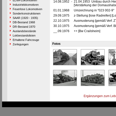
ELNA-Lokomotiven
14.08.1952
-
21.04.1953 Umbau durch Hen
Industrielokomotiven
[Verstärkung der Domaushalsu
Feuerlose Lokomotiven
01.01.1968
Umzeichnung in "023 002-9"
Sonderkonstruktionen
29.09.1975
z-Stellung [lose Radreifen] [L
SAAR (1920 - 1935)
22.10.1975
Ausmusterung [gemäß Verf. Z
DB-Bestand 1968
30.10.1975
Ausmusterung [gemäß Verf. B
DR-Bestand 1970
__.09.1976
++ [Bw Crailsheim]
Auslandsbestände
Lokbestandslisten
Erhaltene Fahrzeuge
Fotos
Zerlegungen
Ergänzungen zum Leb