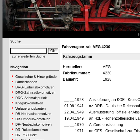
Suche
Fahrzeugportrait AEG 4230
zur erweiterten Suche
Fahrzeugstamm
Hersteller:
AEG
Navigation
Fabriknummer:
4230
Geschichte & Hintergründe
Baujahr:
1928
Länderbahnen
DRG-Einheitslokomotiven
DRG-Zahnradlokomotiven
DRG-Schmalspurlok.
__.__.1928
Auslieferung an KOE - Kreis 
Kriegslokomotiven
01.08.1941
=> DRB - Deutsche Reichsbahn
Verlagerungsbauten
22.04.1949
Ausmusterung [offizieller Abg
DB-Neubaulokomotiven
19.04.1949
an HzL - Hohenzollerische L
DB-Umbaulokomotiven
DR-Neubaulokomotiven
__.__.1970
Außerdienststellung
DR-Rekolokomotiven
__.__.1971
an GES - Gesellschaft zur Erha
DR - "6000er"