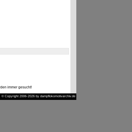
den immer gesucht!
© Copyright 2006-2026 by dampflokomotivarchiv.de