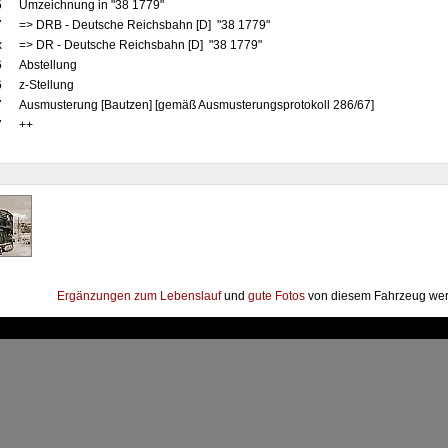
5
Umzeichnung in "38 1779"
7
=> DRB - Deutsche Reichsbahn [D] "38 1779"
x
=> DR - Deutsche Reichsbahn [D] "38 1779"
6
Abstellung
6
z-Stellung
7
Ausmusterung [Bautzen] [gemäß Ausmusterungsprotokoll 286/67]
7
++
Ergänzungen zum Lebenslauf
und
gute Fotos
von diesem Fahrzeug wer