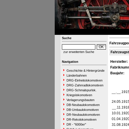
Suche
Fahrzeugpor
zur erweiterten Suche
Fahrzeugs
Hersteller:
Navigation
Fabriknum
Geschichte & Hintergründe
Baujahr:
Länderbahnen
DRG-Einheitslokomotiven
DRG-Zahnradlokomotiven
DRG-Schmalspurlok.
__.__.191
Kriegslokomotiven
Verlagerungsbauten
24.05.191
DB-Neubaulokomotiven
__.11.191
DB-Umbaulokomotiven
10.01.192
DR-Neubaulokomotiven
01.04.192
DR-Rekolokomotiven
DR - "6000er"
31.08.192