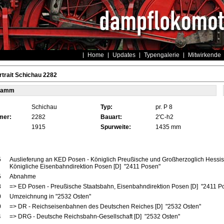
Home
Updates
Typengalerie
Mitwirkende
trait Schichau 2282
tamm
Schichau
Typ:
pr. P 8
mer:
2282
Bauart:
2'C-h2
1915
Spurweite:
1435 mm
5
Auslieferung an KED Posen - Königlich Preußische und Großherzoglich Hessi
Königliche Eisenbahndirektion Posen [D] "2411 Posen"
5
Abnahme
8
=> ED Posen - Preußische Staatsbahn, Eisenbahndirektion Posen [D] "2411 
0
Umzeichnung in "2532 Osten"
0
=> DR - Reichseisenbahnen des Deutschen Reiches [D] "2532 Osten"
4
=> DRG - Deutsche Reichsbahn-Gesellschaft [D] "2532 Osten"