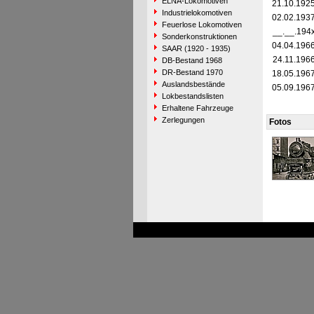
ELNA-Lokomotiven
21.10.192
Industrielokomotiven
02.02.193
Feuerlose Lokomotiven
__.__.194
Sonderkonstruktionen
04.04.196
SAAR (1920 - 1935)
24.11.196
DB-Bestand 1968
DR-Bestand 1970
18.05.196
Auslandsbestände
05.09.196
Lokbestandslisten
Erhaltene Fahrzeuge
Zerlegungen
Fotos