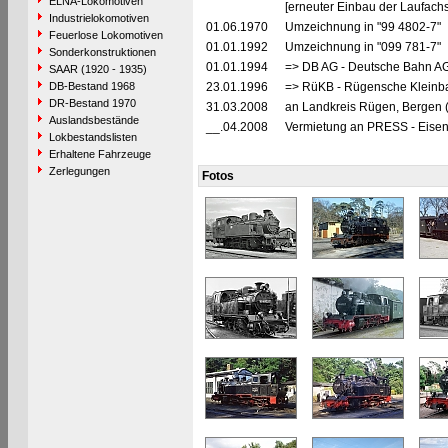
ELNA-Lokomotiven
[erneuter Einbau der Laufachs
Industrielokomotiven
01.06.1970
Umzeichnung in "99 4802-7"
Feuerlose Lokomotiven
01.01.1992
Umzeichnung in "099 781-7"
Sonderkonstruktionen
01.01.1994
=> DB AG - Deutsche Bahn AG,
SAAR (1920 - 1935)
DB-Bestand 1968
23.01.1996
=> RüKB - Rügensche Kleinb
DR-Bestand 1970
31.03.2008
an Landkreis Rügen, Bergen 
Auslandsbestände
__.04.2008
Vermietung an PRESS - Eisenb
Lokbestandslisten
Erhaltene Fahrzeuge
Zerlegungen
Fotos