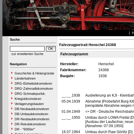
Suche
Fahrzeugportrait Henschel 24368
zur erweiterten Suche
Fahrzeugstamm
Hersteller:
Henschel
Navigation
Fabriknummer:
24368
Geschichte & Hintergründe
Baujahr:
1938
Länderbahnen
DRG-Einheitslokomotiven
DRG-Zahnradlokomotiven
DRG-Schmalspurlok.
__.__.1938
Auslieferung an KJI - Kleinba
Kriegslokomotiven
05.04.1939
Abnahme [Probefahrt Burg Klbf
Verlagerungsbauten
[verspätete Abnahme wegen na
DB-Neubaulokomotiven
01.04.1949
=> DR - Deutsche Reichsbahn
DB-Umbaulokomotiven
__.__.1950
Umbau durch LOWA Freital [
DR-Neubaulokomotiven
[Ausbau der Laufachse; neue 
DR-Rekolokomotiven
[Abnahme: 07.09.1950]
DR - "6000er"
16.07.1964
Umbau durch Raw Görlitz [D