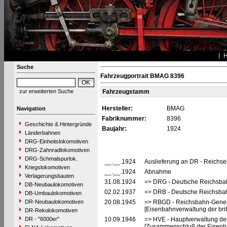
Suche
Fahrzeugportrait BMAG 8396
zur erweiterten Suche
Fahrzeugstamm
Hersteller:
BMAG
Navigation
Fabriknummer:
8396
Geschichte & Hintergründe
Baujahr:
1924
Länderbahnen
DRG-Einheitslokomotiven
DRG-Zahnradlokomotiven
DRG-Schmalspurlok.
__.__.1924
Auslieferung an DR - Reichs
Kriegslokomotiven
__.__.1924
Abnahme
Verlagerungsbauten
31.08.1924
=> DRG - Deutsche Reichsbah
DB-Neubaulokomotiven
02.02.1937
=> DRB - Deutsche Reichsbah
DB-Umbaulokomotiven
DR-Neubaulokomotiven
20.08.1945
=> RBGD - Reichsbahn-General
[Eisenbahnverwaltung der brit
DR-Rekolokomotiven
DR - "6000er"
10.09.1946
=> HVE - Hauptverwaltung de
[Zusammenschluß der Eisenba