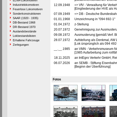
ELNA-Lokomotiven
Industrielokomotiven
12.09.1948
=> VfV - Verwaltung für Verke
[Eingliederung der HVE als Ha
Feuerlose Lokomotiven
Sonderkonstruktionen
07.09.1949
=> DB - Deutsche Bundesbah
SAAR (1920 - 1935)
01.01.1968
Umzeichnung in "094 692-1"
DB-Bestand 1968
01.04.1972
z-Stellung
DR-Bestand 1970
20.07.1972
Genehmigung zur Ausmusteru
Auslandsbestände
09.08.1972
Ausmusterung [gemäß Verf. 
Lokbestandslisten
28.07.1972
Aufstellung als Denkmal, AW 
Erhaltene Fahrzeuge
[Lok ürsprünglich als 094 492-
Zerlegungen
__.__.1985
an VMN - Verkehrsmuseum Nü
[1985 Aufarbeitung zum rollf
18.11.2025
an IntEgro Verkehr GmbH, Rei
06.07.2026
an SEMB - Stiftung Eisenba
[Beginn der Überführung]
Fotos