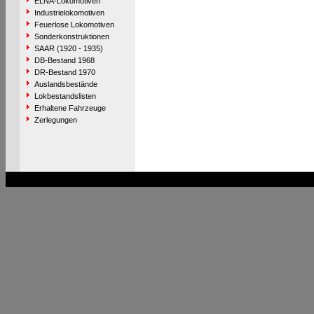
ELNA-Lokomotiven
Industrielokomotiven
Feuerlose Lokomotiven
Sonderkonstruktionen
SAAR (1920 - 1935)
DB-Bestand 1968
DR-Bestand 1970
Auslandsbestände
Lokbestandslisten
Erhaltene Fahrzeuge
Zerlegungen