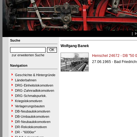
Suche
Wolfgang Banek
zur erweiterten Suche
Henschel 24672 - DB "50 
27.06.1965 - Bad Friedrich
Navigation
Geschichte & Hintergründe
Länderbahnen
DRG-Einheitslokomotiven
DRG-Zahnradlokomotiven
DRG-Schmalspurlok.
Kriegslokomotiven
Verlagerungsbauten
DB-Neubaulokomotiven
DB-Umbaulokomotiven
DR-Neubaulokomotiven
DR-Rekolokomotiven
DR - "6000er"