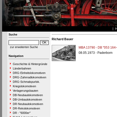
Suche
Richard Bauer
zur erweiterten Suche
MBA 13790 - DB "053 164-
08.05.1973 - Paderborn
Navigation
Geschichte & Hintergründe
Länderbahnen
DRG-Einheitslokomotiven
DRG-Zahnradlokomotiven
DRG-Schmalspurlok.
Kriegslokomotiven
Verlagerungsbauten
DB-Neubaulokomotiven
DB-Umbaulokomotiven
DR-Neubaulokomotiven
DR-Rekolokomotiven
DR - "6000er"