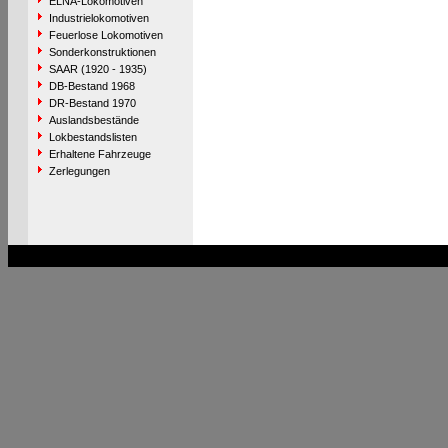
ELNA-Lokomotiven
Industrielokomotiven
Feuerlose Lokomotiven
Sonderkonstruktionen
SAAR (1920 - 1935)
DB-Bestand 1968
DR-Bestand 1970
Auslandsbestände
Lokbestandslisten
Erhaltene Fahrzeuge
Zerlegungen