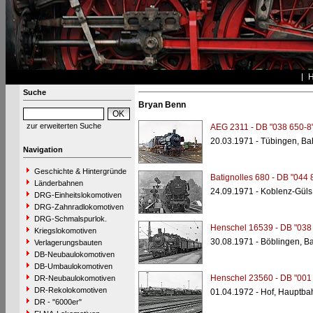
Suche
Bryan Benn
zur erweiterten Suche
AEG 2311 - DB "038 650-8
20.03.1971 - Tübingen, Ba
Navigation
Geschichte & Hintergründe
Batignolles 680 - DB "044 
Länderbahnen
24.09.1971 - Koblenz-Güls
DRG-Einheitslokomotiven
DRG-Zahnradlokomotiven
DRG-Schmalspurlok.
Henschel 16539 - DB "038
Kriegslokomotiven
30.08.1971 - Böblingen, B
Verlagerungsbauten
DB-Neubaulokomotiven
DB-Umbaulokomotiven
Henschel 23560 - DB "001
DR-Neubaulokomotiven
DR-Rekolokomotiven
01.04.1972 - Hof, Hauptba
DR - "6000er"