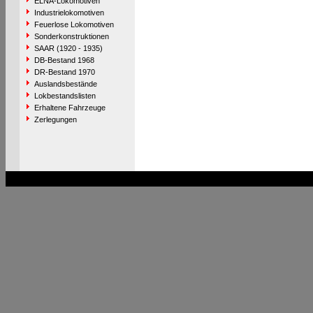
ELNA-Lokomotiven
Industrielokomotiven
Feuerlose Lokomotiven
Sonderkonstruktionen
SAAR (1920 - 1935)
DB-Bestand 1968
DR-Bestand 1970
Auslandsbestände
Lokbestandslisten
Erhaltene Fahrzeuge
Zerlegungen