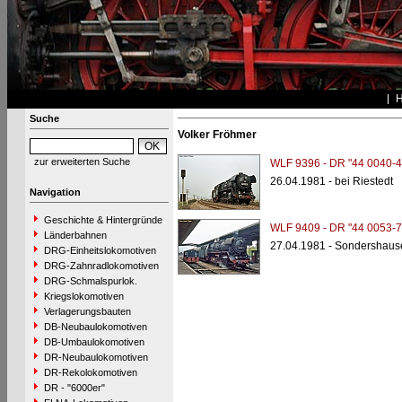
Suche
Volker Fröhmer
zur erweiterten Suche
WLF 9396 - DR "44 0040-4
26.04.1981 - bei Riestedt
Navigation
Geschichte & Hintergründe
WLF 9409 - DR "44 0053-7
Länderbahnen
27.04.1981 - Sondershaus
DRG-Einheitslokomotiven
DRG-Zahnradlokomotiven
DRG-Schmalspurlok.
Kriegslokomotiven
Verlagerungsbauten
DB-Neubaulokomotiven
DB-Umbaulokomotiven
DR-Neubaulokomotiven
DR-Rekolokomotiven
DR - "6000er"